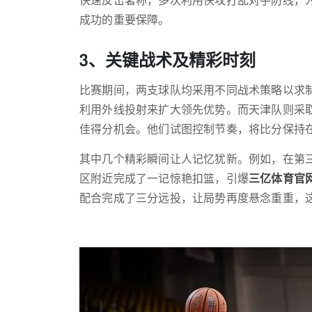
快速反击著称，多次利用快攻打乱对手防线，
成功的重要保障。
3、关键战术及精彩时刻
比赛期间，两支球队均采用不同战术策略以求
利用外线投射来扩大领先优势。而天津队则采
佳得分机会。他们试图控制节奏，将比分保持
其中几个精彩瞬间让人记忆犹新。例如，在第
区附近完成了一记惊艳扣篮，引爆
三亿体育官
配合完成了三分远投，让局势再度悬念重重，