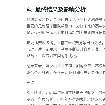
4、最终结果及影响分析
经过激烈角逐，最终山东队凭借主场之利获得
重要的是增强了团队凝聚力，为接下来的赛事
憾，但他们展示出来的拼搏精神为未来的发展
这场比赛反映出了当前CBA联赛竞争日益激烈
心理素质，都要求运动员不断提升自身素养。
整战术，以应对不同对手挑战。
总结来看，这次山东与天津之间的交锋，不仅
求与奋斗精神。在未来，我们期待见证更多这
总结：
综上所述，2020年CBA山东队与天津队之间
从各个角度分析，不仅能够帮助我们理解这项