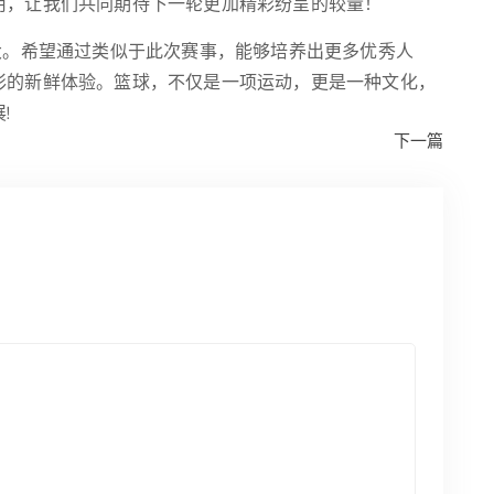
用，让我们共同期待下一轮更加精彩纷呈的较量！
大。希望通过类似于此次赛事，能够培养出更多优秀人
彩的新鲜体验。篮球，不仅是一项运动，更是一种文化，
!
下一篇