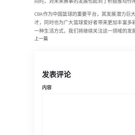
同时，对未来赛事的发展也起到了积极推动作
CBA作为中国篮球的重要平台，其发展潜力巨
才，同时也为广大篮球爱好者带来更加丰富多
一种生活方式，我们将继续关注这一领域的发展
上一篇
发表评论
内容