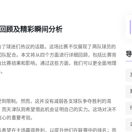
激战回顾及精彩瞬间分析
成为了球迷们热议的话题。这场比赛不仅展现了两队球员的
导
团队配合。本文将从四个方面进行详细回顾，包括比赛背
及比赛结果和影响。通过这些方面，我们可以更全面地理
力。
间受到限制。然而，这并没有减弱各支球队争夺胜利的渴
，而天津队则希望借此机会证明自己的实力。这场对决不
信心的重要考验。
队希望在主场赢得胜利，以提升他们在联赛中的排名；而