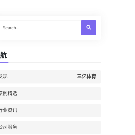
航
发现
三亿体育
案例精选
行业资讯
公司服务