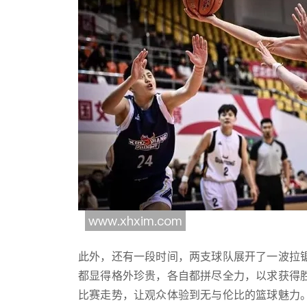
此外，还有一段时间，两支球队展开了一波拉
都显得格外珍贵，各自都拼尽全力，以求获得
比赛走势，让观众体验到无与伦比的篮球魅力