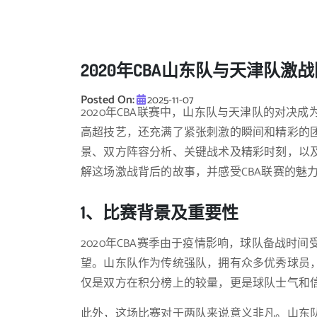
2020年CBA山东队与天津队
Posted On:
2025-11-07
2020年CBA联赛中，山东队与天津队的对决
高超技艺，还充满了紧张刺激的瞬间和精彩的
景、双方阵容分析、关键战术及精彩时刻，以
解这场激战背后的故事，并感受CBA联赛的魅
1、比赛背景及重要性
2020年CBA赛季由于疫情影响，球队备战时
望。山东队作为传统强队，拥有众多优秀球员
仅是双方在积分榜上的较量，更是球队士气和
此外，这场比赛对于两队来说意义非凡。山东