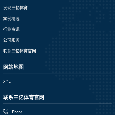
发现
三亿体育
案例精选
行业资讯
公司服务
联系
三亿体育官网
网站地图
XML
联系
三亿体育官网
Phone