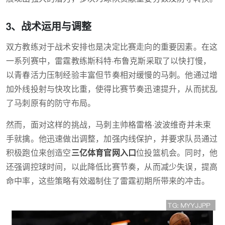
3、战术运用与调整
双方教练对于战术安排也是决定比赛走向的重要因素。在这
一系列赛中，雷霆教练斯科特·布鲁克斯采取了以快打慢，
以青春活力压制经验丰富但节奏相对缓慢的马刺。他通过增
加外线投射与快攻比重，使得比赛节奏迅速提升，从而扰乱
了马刺原有的防守布局。
然而，面对这样的挑战，马刺主帅格雷格·波波维奇并未束
手就擒。他迅速做出调整，加强内线保护，并要求队员通过
积极跑位来创造空
三亿体育官网入口
位投篮机会。同时，他
还强调控球时间，以此降低比赛节奏，从而减少失误，提高
命中率，这些策略有效遏制住了雷霆初期所带来的冲击。