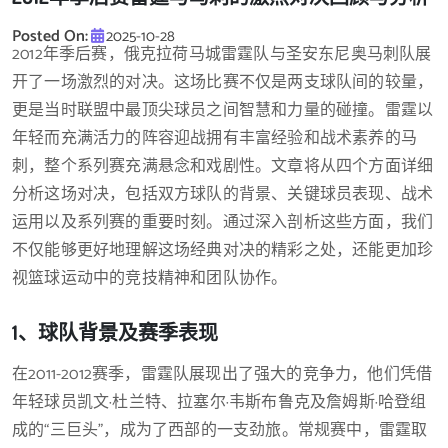
Posted On:
2025-10-28
2012年季后赛，俄克拉荷马城雷霆队与圣安东尼奥马刺队展
开了一场激烈的对决。这场比赛不仅是两支球队间的较量，
更是当时联盟中最顶尖球员之间智慧和力量的碰撞。雷霆以
年轻而充满活力的阵容迎战拥有丰富经验和战术素养的马
刺，整个系列赛充满悬念和戏剧性。文章将从四个方面详细
分析这场对决，包括双方球队的背景、关键球员表现、战术
运用以及系列赛的重要时刻。通过深入剖析这些方面，我们
不仅能够更好地理解这场经典对决的精彩之处，还能更加珍
视篮球运动中的竞技精神和团队协作。
1、球队背景及赛季表现
在2011-2012赛季，雷霆队展现出了强大的竞争力，他们凭借
年轻球员凯文·杜兰特、拉塞尔·韦斯布鲁克及詹姆斯·哈登组
成的“三巨头”，成为了西部的一支劲旅。常规赛中，雷霆取