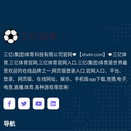
三亿(集团)体育科技有限公司官网🍁【xhxim.com】🍁三亿体
育,三亿体育官网,三亿体育官网入口,三亿(集团)体育是世界最
受欢迎的在线品牌之一,网页版登录入口,官网入口、平台、
登录、网页版、在线网址、娱乐、手机版app下载,竞猜,电子,
电竞,直播,体育,各种游戏等您来!
导航