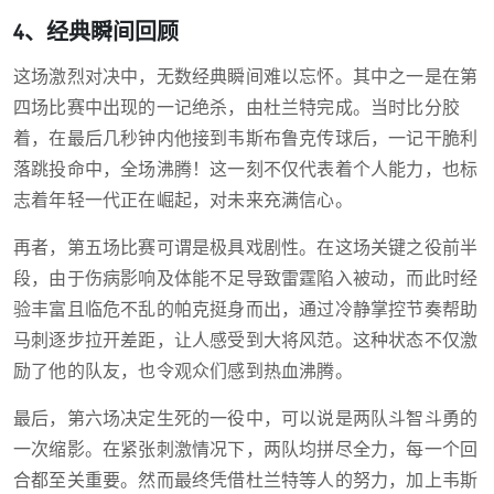
4、经典瞬间回顾
这场激烈对决中，无数经典瞬间难以忘怀。其中之一是在第
四场比赛中出现的一记绝杀，由杜兰特完成。当时比分胶
着，在最后几秒钟内他接到韦斯布鲁克传球后，一记干脆利
落跳投命中，全场沸腾！这一刻不仅代表着个人能力，也标
志着年轻一代正在崛起，对未来充满信心。
再者，第五场比赛可谓是极具戏剧性。在这场关键之役前半
段，由于伤病影响及体能不足导致雷霆陷入被动，而此时经
验丰富且临危不乱的帕克挺身而出，通过冷静掌控节奏帮助
马刺逐步拉开差距，让人感受到大将风范。这种状态不仅激
励了他的队友，也令观众们感到热血沸腾。
最后，第六场决定生死的一役中，可以说是两队斗智斗勇的
一次缩影。在紧张刺激情况下，两队均拼尽全力，每一个回
合都至关重要。然而最终凭借杜兰特等人的努力，加上韦斯